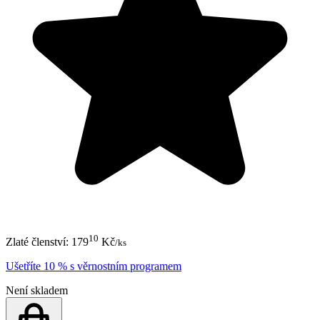
10
Zlaté členství:
179
Kč
/ks
Ušetříte 10 % s věrnostním programem
Není skladem