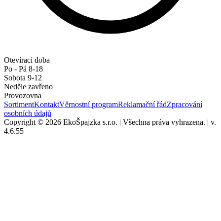
Otevírací doba
Po - Pá 8-18
Sobota 9-12
Neděle zavřeno
Provozovna
Sortiment
Kontakt
Věrnostní program
Reklamační řád
Zpracování
osobních údajů
Copyright © 2026 EkoŠpajzka s.r.o.
|
Všechna práva vyhrazena.
|
v.
4.6.55