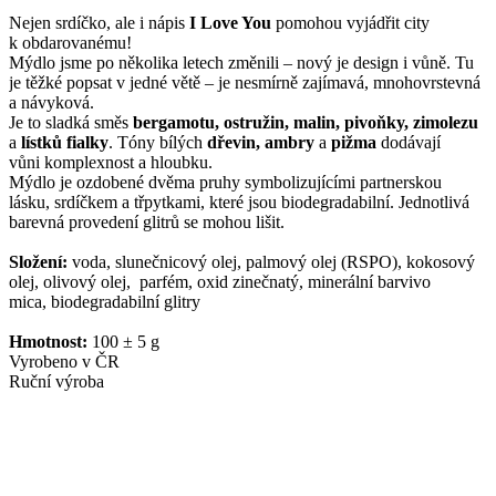
Nejen srdíčko, ale i nápis
I Love You
pomohou vyjádřit city
k obdarovanému!
Mýdlo jsme po několika letech změnili – nový je design i vůně. Tu
je těžké popsat v jedné větě – je nesmírně zajímavá, mnohovrstevná
a návyková.
Je to sladká směs
bergamotu, ostružin, malin, pivoňky, zimolezu
a
lístků fialky
. Tóny bílých
dřevin, ambry
a
pižma
dodávají
vůni komplexnost a hloubku.
Mýdlo je ozdobené dvěma pruhy symbolizujícími partnerskou
lásku, srdíčkem a třpytkami, které jsou biodegradabilní. Jednotlivá
barevná provedení glitrů se mohou lišit.
Složení:
voda, slunečnicový olej, palmový olej (RSPO), kokosový
olej, olivový olej, parfém, oxid zinečnatý, minerální barvivo
mica, biodegradabilní glitry
Hmotnost:
100 ± 5 g
Vyrobeno v ČR
Ruční výroba