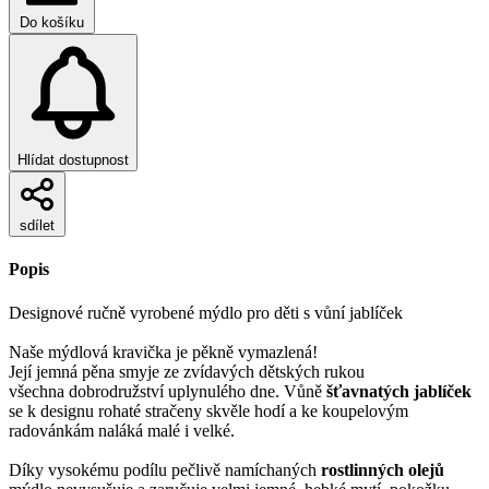
Do košíku
Hlídat dostupnost
sdílet
Popis
Designové ručně vyrobené mýdlo pro děti s vůní jablíček
Naše mýdlová kravička je pěkně vymazlená!
Její jemná pěna smyje ze zvídavých dětských rukou
všechna dobrodružství uplynulého dne. Vůně
šťavnatých jablíček
se k designu rohaté stračeny skvěle hodí a ke koupelovým
radovánkám naláká malé i velké.
Díky vysokému podílu pečlivě namíchaných
rostlinných olejů