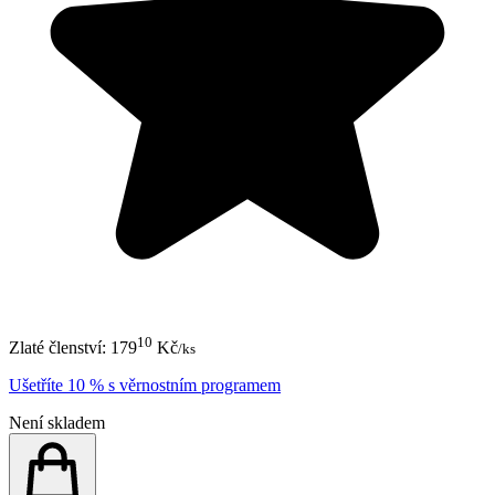
10
Zlaté členství:
179
Kč
/ks
Ušetříte 10 % s věrnostním programem
Není skladem