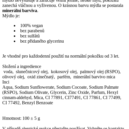
mýdlo nevysušuje a zaručuje velmi jemné, hebké mytí, pokožku
zanechá vláčnou a vyživenou. O krásnou barvu mýdla se postarala
minerální barviva
.
Mýdlo je:
100% vegan
bez parabenů
bez sulfátů
bez přidaného glycerinu
Je vhodné pro každodenní použití na normální pokožku od 3 let.
Složení a ingredience
voda, slunečnicový olej, kokosový olej, palmový olej (RSPO),
olivový olej, oxid zinečnatý, parfém, minerální barvivo mica
Inci
Aqua, Sodium Sunflowerate, Sodium Cocoate, Sodium Palmate
(RSPO), Sodium Olivate, Glycerin, Zinc Oxide, Parfum, Hexyl
cinnam-aldehyd, Mica, CI 77891, CI77491, CI 77861, CI 77499,
CI 77492, Benzyl Benzoate
Hmotnost: 100 ± 5 g
V případě alergické reakce přestaňte používat. Vyhněte se kontaktu