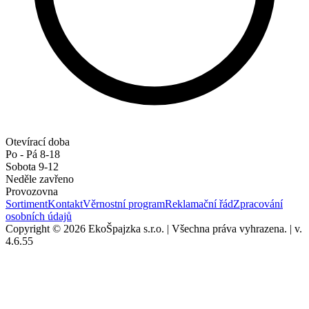
Otevírací doba
Po - Pá 8-18
Sobota 9-12
Neděle zavřeno
Provozovna
Sortiment
Kontakt
Věrnostní program
Reklamační řád
Zpracování
osobních údajů
Copyright © 2026 EkoŠpajzka s.r.o.
|
Všechna práva vyhrazena.
|
v.
4.6.55