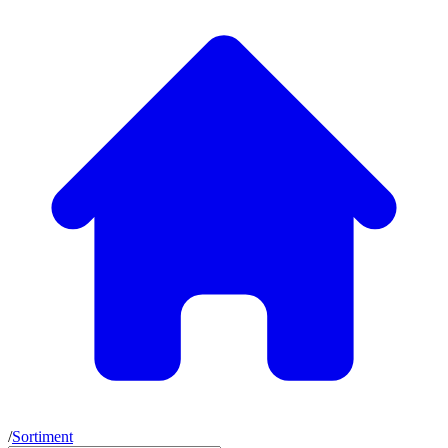
/
Sortiment