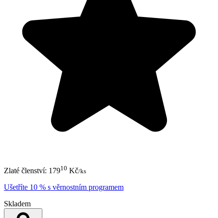
10
Zlaté členství:
179
Kč
/ks
Ušetříte 10 % s věrnostním programem
Skladem