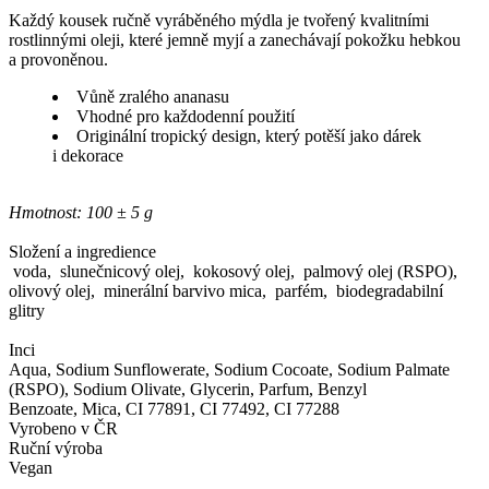
Každý kousek ručně vyráběného mýdla je tvořený kvalitními
rostlinnými oleji, které jemně myjí a zanechávají pokožku hebkou
a provoněnou.
Vůně zralého ananasu
Vhodné pro každodenní použití
Originální tropický design, který potěší jako dárek
i dekorace
Hmotnost: 100 ± 5 g
Složení a ingredience
voda, slunečnicový olej, kokosový olej, palmový olej (RSPO),
olivový olej, minerální barvivo mica, parfém, biodegradabilní
glitry
Inci
Aqua, Sodium Sunflowerate, Sodium Cocoate, Sodium Palmate
(RSPO), Sodium Olivate, Glycerin, Parfum, Benzyl
Benzoate, Mica, CI 77891, CI 77492, CI 77288
Vyrobeno v ČR
Ruční výroba
Vegan