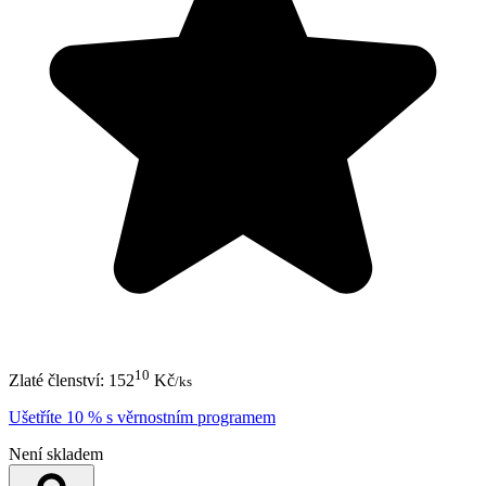
10
Zlaté členství:
152
Kč
/ks
Ušetříte 10 % s věrnostním programem
Není skladem