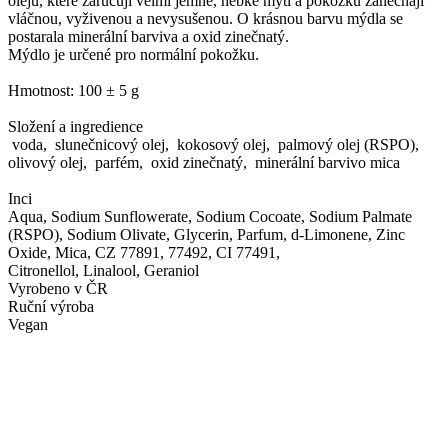
olejů, které zaručují velmi jemné, hebké mytí a pokožku zanechají
vláčnou, vyživenou a nevysušenou. O krásnou barvu mýdla se
postarala minerální barviva a oxid zinečnatý.
Mýdlo je určené pro normální pokožku.
Hmotnost: 100 ± 5 g
Složení a ingredience
voda, slunečnicový olej, kokosový olej, palmový olej (RSPO),
olivový olej, parfém, oxid zinečnatý, minerální barvivo mica
Inci
Aqua, Sodium Sunflowerate, Sodium Cocoate, Sodium Palmate
(RSPO), Sodium Olivate, Glycerin, Parfum, d-Limonene, Zinc
Oxide, Mica, CZ 77891, 77492, CI 77491,
Citronellol, Linalool, Geraniol
Vyrobeno v ČR
Ruční výroba
Vegan