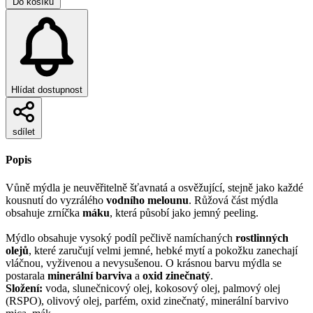
Do košíku
Hlídat dostupnost
sdílet
Popis
Vůně mýdla je neuvěřitelně šťavnatá a osvěžující, stejně jako každé
kousnutí do vyzrálého
vodního melounu
. Růžová část mýdla
obsahuje zrníčka
máku
, která působí jako jemný peeling.
Mýdlo obsahuje vysoký podíl pečlivě namíchaných
rostlinných
olejů
, které zaručují velmi jemné, hebké mytí a pokožku zanechají
vláčnou, vyživenou a nevysušenou. O krásnou barvu mýdla se
postarala
minerální barviva
a
oxid zinečnatý
.
Složení:
voda, slunečnicový olej, kokosový olej, palmový olej
(RSPO), olivový olej, parfém, oxid zinečnatý, minerální barvivo