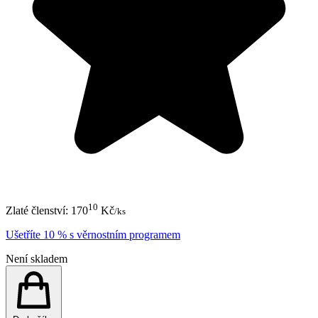
10
Zlaté členství:
170
Kč
/ks
Ušetříte 10 % s věrnostním programem
Není skladem