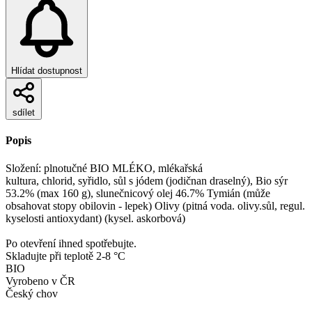
Hlídat dostupnost
sdílet
Popis
Složení: plnotučné BIO MLÉKO, mlékařská
kultura, chlorid, syřidlo, sůl s jódem (jodičnan draselný), Bio sýr
53.2% (max 160 g), slunečnicový olej 46.7% Tymián (může
obsahovat stopy obilovin - lepek) Olivy (pitná voda. olivy.sůl, regul.
kyselosti antioxydant) (kysel. askorbová)
Po otevření ihned spotřebujte.
Skladujte při teplotě 2-8 °C
BIO
Vyrobeno v ČR
Český chov