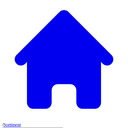
/
Sortiment