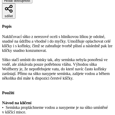
Hlídat dostupnost
sdílet
Popis
Nakličovací sítko z nerezové oceli s hliníkovou lištou je odolné,
snadné na údržbu a vhodné i do myčky. Umožňuje oplachovat celé
klíčky i s kořínky, čímž se zabraňuje tvorbě plísní a následně pak lze
klíčky snadno konzumovat.
Sítko stačí umístit do misky tak, aby semínka nebyla ponořená ve
vodě, ale získávala pouze potřebnou vláhu. Výhodou sítka
Wolfberry je, že nepotřebujete vatu, do které navíc často kořínky
zarůstají. Přímo na sítko nasypete semínka, zalijete vodou a během
několika dní máte k dispozici čerstvé klíčky.
Použití
Návod na klíčení
• Semínka propláchneme vodou a nasypeme je na sítko umístěné
v klíčící misce.