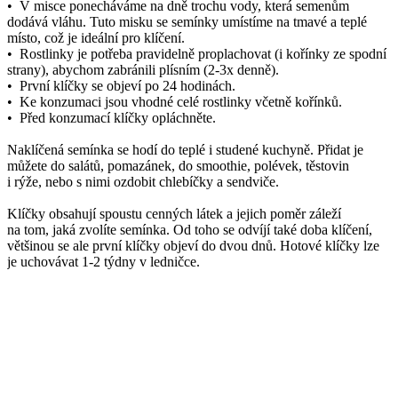
• V misce ponecháváme na dně trochu vody, která semenům
dodává vláhu. Tuto misku se semínky umístíme na tmavé a teplé
místo, což je ideální pro klíčení.
• Rostlinky je potřeba pravidelně proplachovat (i kořínky ze spodní
strany), abychom zabránili plísním (2-3x denně).
• První klíčky se objeví po 24 hodinách.
• Ke konzumaci jsou vhodné celé rostlinky včetně kořínků.
• Před konzumací klíčky opláchněte.
Naklíčená semínka se hodí do teplé i studené kuchyně. Přidat je
můžete do salátů, pomazánek, do smoothie, polévek, těstovin
i rýže, nebo s nimi ozdobit chlebíčky a sendviče.
Klíčky obsahují spoustu cenných látek a jejich poměr záleží
na tom, jaká zvolíte semínka. Od toho se odvíjí také doba klíčení,
většinou se ale první klíčky objeví do dvou dnů. Hotové klíčky lze
je uchovávat 1-2 týdny v ledničce.