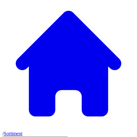
/
Sortiment