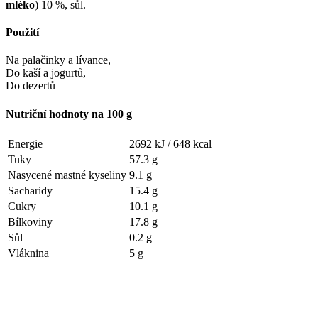
mléko
) 10 %, sůl.
Použití
Na palačinky a lívance,
Do kaší a jogurtů,
Do dezertů
Nutriční hodnoty na 100 g
Energie
2692 kJ /
648 kcal
Tuky
57.3 g
Nasycené mastné kyseliny
9.1 g
Sacharidy
15.4 g
Cukry
10.1 g
Bílkoviny
17.8 g
Sůl
0.2 g
Vláknina
5 g