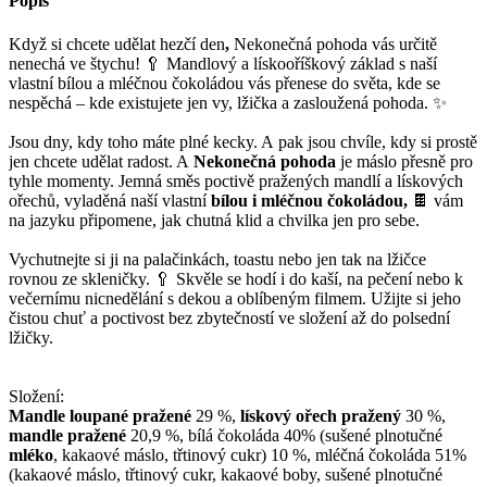
Popis
Když si chcete udělat hezčí den
,
Nekonečná pohoda vás určitě
nenechá ve štychu! 🥄 Mandlový a lískooříškový základ s naší
vlastní bílou a mléčnou čokoládou vás přenese do světa, kde se
nespěchá – kde existujete jen vy, lžička a zasloužená pohoda. ✨
Jsou dny, kdy toho máte plné kecky. A pak jsou chvíle, kdy si prostě
jen chcete udělat radost. A
Nekonečná pohoda
je máslo přesně pro
tyhle momenty. Jemná směs poctivě pražených mandlí a lískových
ořechů, vyladěná naší vlastní
bílou i mléčnou čokoládou,
🍫 vám
na jazyku připomene, jak chutná klid a chvilka jen pro sebe.
Vychutnejte si ji na palačinkách, toastu nebo jen tak na lžičce
rovnou ze skleničky. 🥄 Skvěle se hodí i do kaší, na pečení nebo k
večernímu nicnedělání s dekou a oblíbeným filmem. Užijte si jeho
čistou chuť a poctivost bez zbytečností ve složení až do polsední
lžičky.
Složení:
Mandle loupané pražené
29 %,
lískový ořech pražený
30 %,
mandle pražené
20,9 %, bílá čokoláda 40% (sušené plnotučné
mléko
, kakaové máslo, třtinový cukr) 10 %, mléčná čokoláda 51%
(kakaové máslo, třtinový cukr, kakaové boby, sušené plnotučné