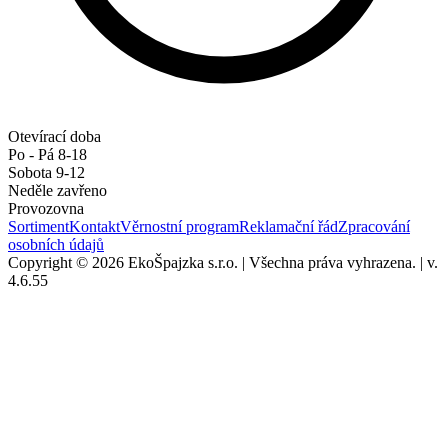
Otevírací doba
Po - Pá 8-18
Sobota 9-12
Neděle zavřeno
Provozovna
Sortiment
Kontakt
Věrnostní program
Reklamační řád
Zpracování
osobních údajů
Copyright © 2026 EkoŠpajzka s.r.o.
|
Všechna práva vyhrazena.
|
v.
4.6.55