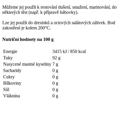
Můžeme jej použít k restování dušení, smažení, marinování, do
některých těst (např. k přípravě bábovky).
Lze jej použít do dresinků a octových salátových zálivek. Bod
zakouření je kolem 200°C.
Nutriční hodnoty na 100 g
Energie
3415 kJ /
850 kcal
Tuky
92 g
Nasycené mastné kyseliny
7 g
Sacharidy
0 g
Cukry
0 g
Bílkoviny
0 g
Sůl
0 g
Vláknina
0 g