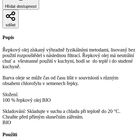
Hlídat dostupnost
sdílet
Popis
Řepkový olej získaný výhradně fyzikálními metodami, lisovaný bez
použití rozpouštědel s následnou filtrací. Řepkový olej má neutrální
chuť a všestranné použití v kuchyni, hodí se do teplé i do studené
kuchyně.
Barva oleje se může čas od času lišit v souvislostí s různým
obsahem chlorofylu v semenech řepky.
Složení:
100 % řepkový olej BIO
Skladování: Skladujte v suchu a chladu při teplotě do 20 °C.
Chraňte před přímým slunečním zářením.
BIO
Použití