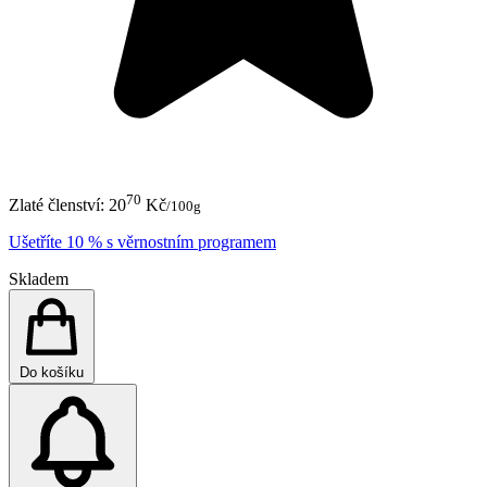
70
Zlaté členství:
20
Kč
/100g
Ušetříte 10 % s věrnostním programem
Skladem
Do košíku