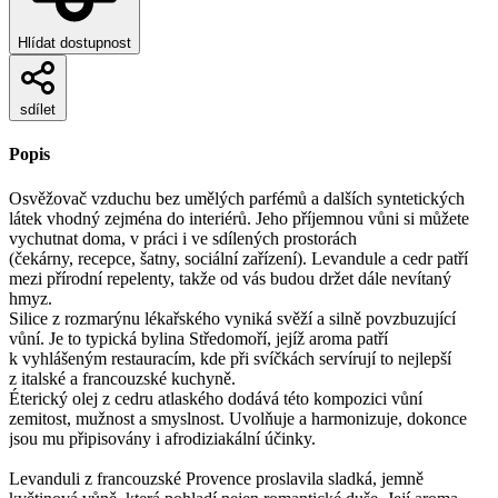
Hlídat dostupnost
sdílet
Popis
Osvěžovač vzduchu bez umělých parfémů a dalších syntetických
látek vhodný zejména do interiérů. Jeho příjemnou vůni si můžete
vychutnat doma, v práci i ve sdílených prostorách
(čekárny, recepce, šatny, sociální zařízení). Levandule a cedr patří
mezi přírodní repelenty, takže od vás budou držet dále nevítaný
hmyz.
Silice z rozmarýnu lékařského vyniká svěží a silně povzbuzující
vůní. Je to typická bylina Středomoří, jejíž aroma patří
k vyhlášeným restauracím, kde při svíčkách servírují to nejlepší
z italské a francouzské kuchyně.
Éterický olej z cedru atlaského dodává této kompozici vůní
zemitost, mužnost a smyslnost. Uvolňuje a harmonizuje, dokonce
jsou mu připisovány i afrodiziakální účinky.
Levanduli z francouzské Provence proslavila sladká, jemně