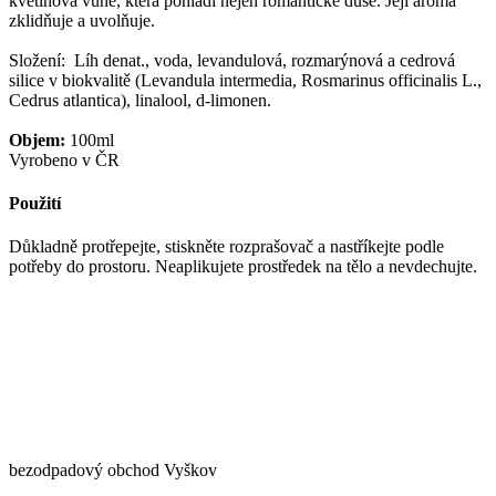
květinová vůně, která pohladí nejen romantické duše. Její aroma
zklidňuje a uvolňuje.
Složení: Líh denat., voda, levandulová, rozmarýnová a cedrová
silice v biokvalitě (Levandula intermedia, Rosmarinus officinalis L.,
Cedrus atlantica), linalool, d-limonen.
Objem:
100ml
Vyrobeno v ČR
Použití
Důkladně protřepejte, stiskněte rozprašovač a nastříkejte podle
potřeby do prostoru. Neaplikujete prostředek na tělo a nevdechujte.
bezodpadový obchod Vyškov