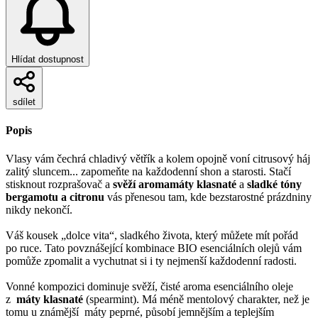
Hlídat dostupnost
sdílet
Popis
Vlasy vám čechrá chladivý větřík a kolem opojně voní citrusový háj
zalitý sluncem... zapomeňte na každodenní shon a starosti. Stačí
stisknout rozprašovač a
svěží aromamáty klasnaté
a
sladké tóny
bergamotu a citronu
vás přenesou tam, kde bezstarostné prázdniny
nikdy nekončí.
Váš kousek „dolce vita“, sladkého života, který můžete mít pořád
po ruce. Tato povznášející kombinace BIO esenciálních olejů vám
pomůže zpomalit a vychutnat si i ty nejmenší každodenní radosti.
Vonné kompozici dominuje svěží, čisté aroma esenciálního oleje
z
máty klasnaté
(spearmint). Má méně mentolový charakter, než je
tomu u známější máty peprné, působí jemnějším a teplejším