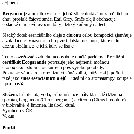
dojmem.
Bergamot
je aromatický citrus, jehož silice dodává nezaměnitelnou
chuť proslulé čajové směsi Earl Grey. Směs olejů obohacuje
o sladké citrusově-ovocné tóny i lehký kořenitý nádech.
Sladký dotek esenciálního oleje z
citronu
celou kompozici zjemňuje
a zakulacuje. Vnáší do ní hřejivost italského slunce, které dalo
dozrát plodům, z jejichž kůry se lisuje.
Tento osvěžovač vzduchu neobsahuje umělé parfémy.
Prestižní
certifikát Ecogarantie
potvrzuje jeho nejmenší možnou
ekologickou stopu – od surovin přes výrobu po obaly.
Pokud se vám tato harmonizující vůně zalíbí, můžete si ji pořídit
také jako
směs esenciálních olejů
– ideální do aromalampy, koupele
i pro masáž.
Složení
: Líh denat., voda, přírodní silice máty klasnaté (Mentha
spicata), bergamotu (Citrus bergamia) a citronu (Citrus limonium)
v biokvalitě, d-limonen, linalool, citral.
Vyrobeno v ČR
Vegan
Použití