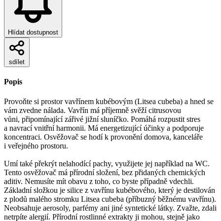
Hlídat dostupnost
sdílet
Popis
Provoňte si prostor vavřínem kubébovým (Litsea cubeba) a hned se
vám zvedne nálada. Vavřín má příjemně svěží citrusovou
vůni, připomínající zářivé jižní sluníčko. Pomáhá rozpustit stres
a navrací vnitřní harmonii. Má energetizující účinky a podporuje
koncentraci. Osvěžovač se hodí k provonění domova, kanceláře
i veřejného prostoru.
Umí také překrýt nelahodící pachy, využijete jej například na WC.
Tento osvěžovač má přírodní složení, bez přidaných chemických
aditiv. Nemusíte mít obavu z toho, co byste případně vdechli.
Základní složkou je silice z vavřínu kubébového, který je destilován
z plodů malého stromku Litsea cubeba (příbuzný běžnému vavřínu).
Neobsahuje aerosoly, parfémy ani jiné syntetické látky. Zvažte, zdali
netrpíte alergií. Přírodní rostlinné extrakty ji mohou, stejně jako