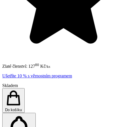
80
Zlaté členství:
127
Kč
/ks
Ušetříte 10 % s věrnostním programem
Skladem
Do košíku