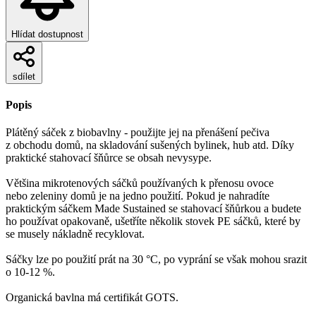
Hlídat dostupnost
sdílet
Popis
Plátěný sáček z biobavlny - použijte jej na přenášení pečiva
z obchodu domů, na skladování sušených bylinek, hub atd. Díky
praktické stahovací šňůrce se obsah nevysype.
Většina mikrotenových sáčků používaných k přenosu ovoce
nebo zeleniny domů je na jedno použití. Pokud je nahradíte
praktickým sáčkem Made Sustained se stahovací šňůrkou a budete
ho používat opakovaně, ušetříte několik stovek PE sáčků, které by
se musely nákladně recyklovat.
Sáčky lze po použití prát na 30 °C, po vyprání se však mohou srazit
o 10-12 %.
Organická bavlna má certifikát GOTS.