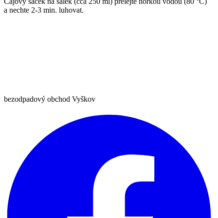
Čajový sáček na šálek (cca 250 ml) přelejte horkou vodou (80 °C)
a nechte 2-3 min. luhovat.
bezodpadový obchod Vyškov