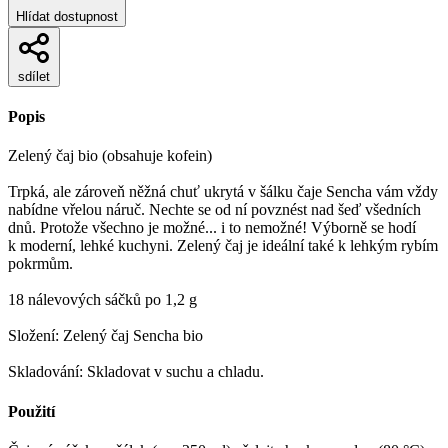
Hlídat dostupnost
sdílet
Popis
Zelený čaj bio (obsahuje kofein)
Trpká, ale zároveň něžná chuť ukrytá v šálku čaje Sencha vám vždy
nabídne vřelou náruč. Nechte se od ní povznést nad šeď všedních
dnů. Protože všechno je možné... i to nemožné! Výborně se hodí
k moderní, lehké kuchyni. Zelený čaj je ideální také k lehkým rybím
pokrmům.
18 nálevových sáčků po 1,2 g
Složení: Zelený čaj Sencha bio
Skladování: Skladovat v suchu a chladu.
Použití