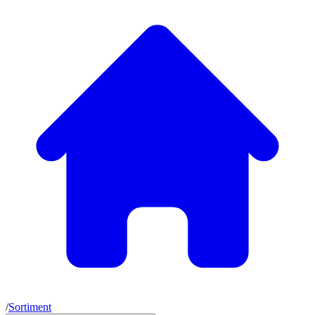
/
Sortiment