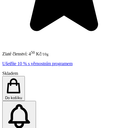
50
Zlaté členství:
4
Kč
/10g
Ušetříte 10 % s věrnostním programem
Skladem
Do košíku