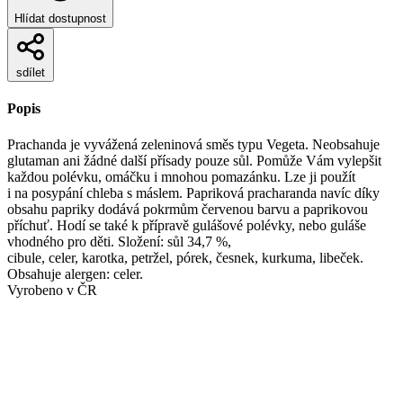
Hlídat dostupnost
sdílet
Popis
Prachanda je vyvážená zeleninová směs typu Vegeta. Neobsahuje
glutaman ani žádné další přísady pouze sůl. Pomůže Vám vylepšit
každou polévku, omáčku i mnohou pomazánku. Lze ji použít
i na posypání chleba s máslem. Papriková pracharanda navíc díky
obsahu papriky dodává pokrmům červenou barvu a paprikovou
příchuť. Hodí se také k přípravě gulášové polévky, nebo guláše
vhodného pro děti. Složení: sůl 34,7 %,
cibule, celer, karotka, petržel, pórek, česnek, kurkuma, libeček.
Obsahuje alergen: celer.
Vyrobeno v ČR