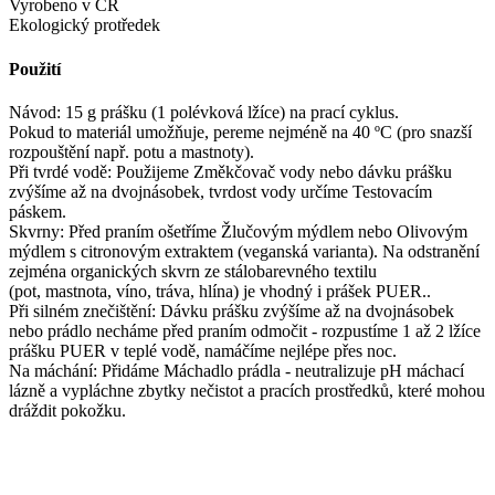
Vyrobeno v ČR
Ekologický protředek
Použití
Návod: 15 g prášku (1 polévková lžíce) na prací cyklus.
Pokud to materiál umožňuje, pereme nejméně na 40 ºC (pro snazší
rozpouštění např. potu a mastnoty).
Při tvrdé vodě: Použijeme Změkčovač vody nebo dávku prášku
zvýšíme až na dvojnásobek, tvrdost vody určíme Testovacím
páskem.
Skvrny: Před praním ošetříme Žlučovým mýdlem nebo Olivovým
mýdlem s citronovým extraktem (veganská varianta). Na odstranění
zejména organických skvrn ze stálobarevného textilu
(pot, mastnota, víno, tráva, hlína) je vhodný i prášek PUER..
Při silném znečištění: Dávku prášku zvýšíme až na dvojnásobek
nebo prádlo necháme před praním odmočit - rozpustíme 1 až 2 lžíce
prášku PUER v teplé vodě, namáčíme nejlépe přes noc.
Na máchání: Přidáme Máchadlo prádla - neutralizuje pH máchací
lázně a vypláchne zbytky nečistot a pracích prostředků, které mohou
dráždit pokožku.