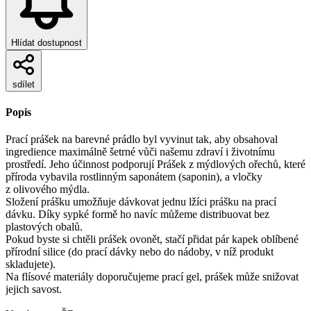
Hlídat dostupnost
sdílet
Popis
Prací prášek na barevné prádlo byl vyvinut tak, aby obsahoval
ingredience maximálně šetrné vůči našemu zdraví i životnímu
prostředí. Jeho účinnost podporují Prášek z mýdlových ořechů, které
příroda vybavila rostlinným saponátem (saponin), a vločky
z olivového mýdla.
Složení prášku umožňuje dávkovat jednu lžíci prášku na prací
dávku. Díky sypké formě ho navíc můžeme distribuovat bez
plastových obalů.
Pokud byste si chtěli prášek ovonět, stačí přidat pár kapek oblíbené
přírodní silice (do prací dávky nebo do nádoby, v níž produkt
skladujete).
Na flísové materiály doporučujeme prací gel, prášek může snižovat
jejich savost.