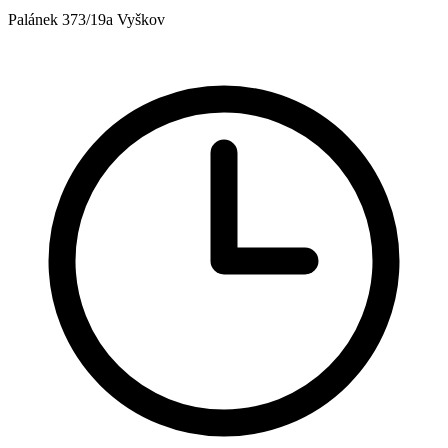
Palánek 373/19a Vyškov