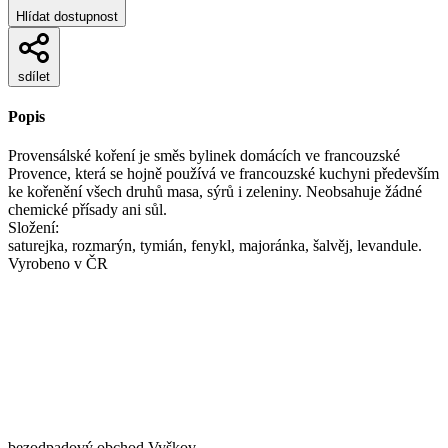
Hlídat dostupnost
sdílet
Popis
Provensálské koření je směs bylinek domácích ve francouzské
Provence, která se hojně používá ve francouzské kuchyni především
ke kořenění všech druhů masa, sýrů i zeleniny. Neobsahuje žádné
chemické přísady ani sůl.
Složení:
saturejka, rozmarýn, tymián, fenykl, majoránka, šalvěj, levandule.
Vyrobeno v ČR
bezodpadový obchod Vyškov