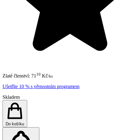
10
Zlaté členství:
71
Kč
/ks
Ušetříte 10 % s věrnostním programem
Skladem
Do košíku