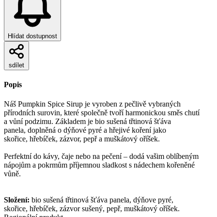
Hlídat dostupnost
sdílet
Popis
Náš Pumpkin Spice Sirup je vyroben z pečlivě vybraných
přírodních surovin, které společně tvoří harmonickou směs chutí
a vůní podzimu. Základem je bio sušená třtinová šťáva
panela, doplněná o dýňové pyré a hřejivé koření jako
skořice, hřebíček, zázvor, pepř a muškátový oříšek.
Perfektní do kávy, čaje nebo na pečení – dodá vašim oblíbeným
nápojům a pokrmům příjemnou sladkost s nádechem kořeněné
vůně.
Složení:
bio sušená třtinová šťáva panela, dýňove pyré,
skořice, hřebíček, zázvor sušený, pepř, muškátový oříšek.