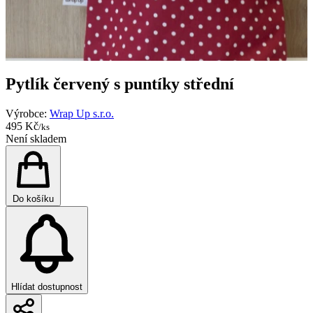
Pytlík červený s puntíky střední
Výrobce:
Wrap Up s.r.o.
495 Kč
/ks
Není skladem
Do košíku
Hlídat dostupnost