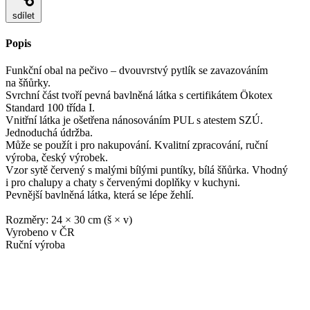
sdílet
Popis
Funkční obal na pečivo – dvouvrstvý pytlík se zavazováním
na šňůrky.
Svrchní část tvoří pevná bavlněná látka s certifikátem Ökotex
Standard 100 třída I.
Vnitřní látka je ošetřena nánosováním PUL s atestem SZÚ.
Jednoduchá údržba.
Může se použít i pro nakupování. Kvalitní zpracování, ruční
výroba, český výrobek.
Vzor sytě červený s malými bílými puntíky, bílá šňůrka. Vhodný
i pro chalupy a chaty s červenými doplňky v kuchyni.
Pevnější bavlněná látka, která se lépe žehlí.
Rozměry: 24 × 30 cm (š ×
v)
Vyrobeno v ČR
Ruční výroba