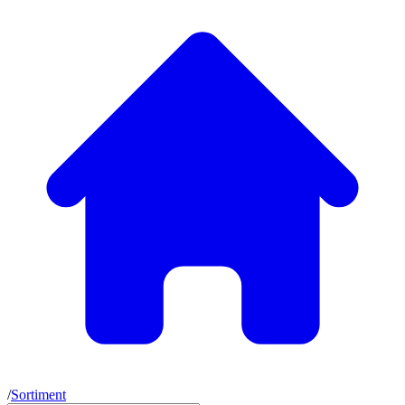
/
Sortiment