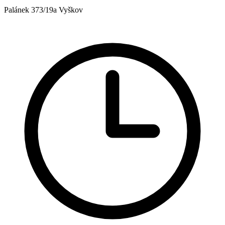
Palánek 373/19a Vyškov