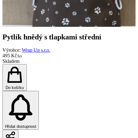
Pytlík hnědý s tlapkami střední
Výrobce:
Wrap Up s.r.o.
495 Kč
/ks
Skladem
Do košíku
Hlídat dostupnost