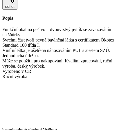
sdílet
Popis
Funkční obal na pečivo – dvouvrstvý pytlík se zavazováním
na šňůrky.
Svrchní část tvoří pevná bavlněná látka s certifikátem Ökotex
Standard 100 třída I.
Vnitřní látka je ošetřena nánosováním PUL s atestem SZÚ.
Jednoduchá údržba.
Může se použít i pro nakupování. Kvalitní zpracování, ruční
výroba, český výrobek.
Vyrobeno v ČR
Ruční výroba
bezodpadový obchod Vyškov