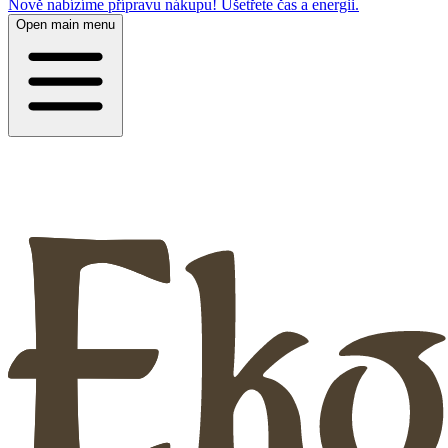
Nově nabízíme přípravu nákupu! Ušetřete čas a energii.
Open main menu