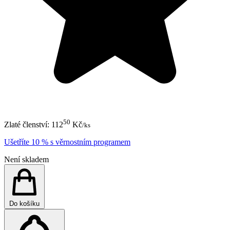
50
Zlaté členství:
112
Kč
/ks
Ušetříte 10 % s věrnostním programem
Není skladem
Do košíku