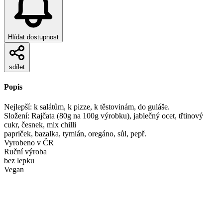
Hlídat dostupnost
sdílet
Popis
Nejlepší: k salátům, k pizze, k těstovinám, do guláše.
Složení: Rajčata (80g na 100g výrobku), jablečný ocet, třtinový
cukr, česnek, mix chilli
papriček, bazalka, tymián, oregáno, sůl, pepř.
Vyrobeno v ČR
Ruční výroba
bez lepku
Vegan