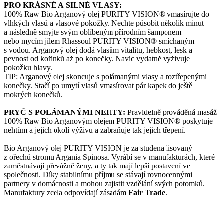
PRO KRÁSNÉ A SILNÉ VLASY:
100% Raw Bio Arganový olej PURITY VISION® vmasírujte do
vlhkých vlasů a vlasové pokožky. Nechte působit několik minut
a následně smyjte svým oblíbeným přírodním šamponem
nebo mycím jílem Rhassoul PURITY VISION® smíchaným
s vodou. Arganový olej dodá vlasům vitalitu, hebkost, lesk a
pevnost od kořínků až po konečky. Navíc vydatně vyživuje
pokožku hlavy.
TIP: Arganový olej skoncuje s polámanými vlasy a roztřepenými
konečky. Stačí po umytí vlasů vmasírovat pár kapek do ještě
mokrých konečků.
PRYČ S POLÁMANÝMI NEHTY:
Pravidelně prováděná masáž
100% Raw Bio Arganovým olejem PURITY VISION® poskytuje
nehtům a jejich okolí výživu a zabraňuje tak jejich třepení.
Bio Arganový olej PURITY VISION je za studena lisovaný
z ořechů stromu Argania Spinosa. Vyrábí se v manufakturách, které
zaměstnávají převážně ženy, a ty tak mají lepší postavení ve
společnosti. Díky stabilnímu příjmu se stávají rovnocennými
partnery v domácnosti a mohou zajistit vzdělání svých potomků.
Manufaktury zcela odpovídají zásadám
Fair Trade
.