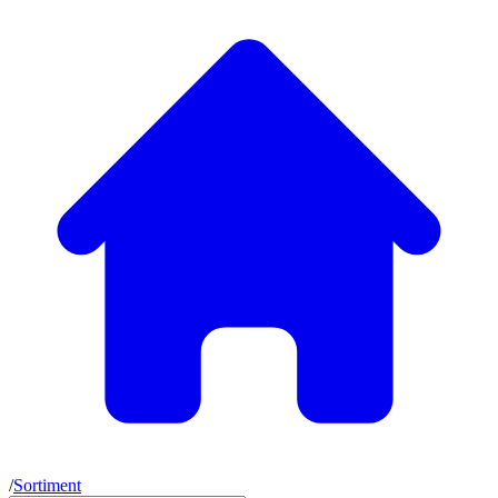
/
Sortiment