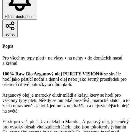
Hlídat dostupnost
sdílet
Popis
Pro všechny typy pleti • na vlasy • na nehty • do domácích mastí
a krémů.
100% Raw Bio Arganový olej PURITY VISION®
se skvěle
hodí jako pěstící noční a denní olej nebo jako šetrný prostředek pro
ošetření citlivé pokožky očního okolí.
Arganový olej je marocký elixír mládí a krásy, který se hodí pro
všechny typy pleti. Někdy se mu také přezdívá „marocké zlato“, a to
zcela oprávněně - je totiž jedním z nejdražších a nejvzácnějších olejů
na světě.
Elixír pro vaši pleť až z dalekého Maroka, Arganový olej, je ceněný
pro vysoký obsah vitalizujících látek, jako jsou tokoferoly (vitamín