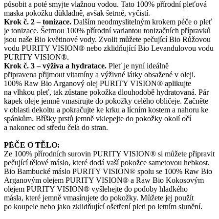
působit a poté smyjte vlažnou vodou. Tato 100% přírodní pleťová
maska pokožku důkladně, avšak šetrně, vyčistí.
Krok č. 2 – tonizace.
Dalším neodmyslitelným krokem péče o pleť
je tonizace. Šetrnou 100% přírodní variantou tonizačních přípravků
jsou naše Bio květinové vody. Zvolit můžete pečující Bio Růžovou
vodu PURITY VISION® nebo zklidňující Bio Levandulovou vodu
PURITY VISION®.
Krok č. 3 – výživa a hydratace.
Pleť je nyní ideálně
připravena přijmout vitamíny a výživné látky obsažené v oleji.
100% Raw Bio Arganový olej PURITY VISION® aplikujte
na vlhkou pleť, tak zůstane pokožka dlouhodobě hydratovaná. Pár
kapek oleje jemně vmasírujte do pokožky celého obličeje. Začněte
v oblasti dekoltu a pokračujte ke krku a lícním kostem a nahoru ke
spánkům. Bříšky prstů jemně vklepejte do pokožky okolí očí
a nakonec od středu čela do stran.
PÉČE O TĚLO:
Ze 100% přírodních surovin PURITY VISION® si můžete připravit
pečující tělové máslo, které dodá vaší pokožce sametovou hebkost.
Bio Bambucké máslo PURITY VISION® spolu se 100% Raw Bio
Arganovým olejem PURITY VISION® a Raw Bio Kokosovým
olejem PURITY VISION® vyšlehejte do podoby hladkého
másla, které jemně vmasírujete do pokožky. Můžete jej použít
po koupele nebo jako zklidňující ošetření pleti po letním slunění.