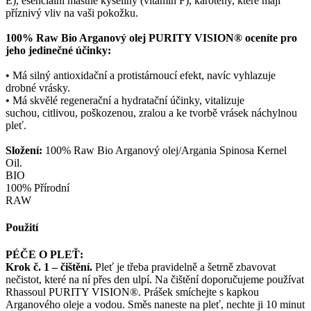
E), esenciální mastné kyseliny (vitamín F), karoteny, které mají
příznivý vliv na vaši pokožku.
100% Raw Bio Arganový olej PURITY VISION® oceníte pro
jeho jedinečné účinky:
• Má silný antioxidační a protistárnoucí efekt, navíc vyhlazuje
drobné vrásky.
• Má skvělé regenerační a hydratační účinky, vitalizuje
suchou, citlivou, poškozenou, zralou a ke tvorbě vrásek náchylnou
pleť.
Složení:
100% Raw Bio Arganový olej/Argania Spinosa Kernel
Oil.
BIO
100% Přírodní
RAW
Použití
PÉČE O PLEŤ:
Krok č. 1 – čištění.
Pleť je třeba pravidelně a šetrně zbavovat
nečistot, které na ní přes den ulpí. Na čištění doporučujeme používat
Rhassoul PURITY VISION®. Prášek smíchejte s kapkou
Arganového oleje a vodou. Směs naneste na pleť, nechte ji 10 minut