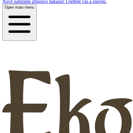
Nově nabízíme přípravu nákupu! Ušetřete čas a energii.
Open main menu