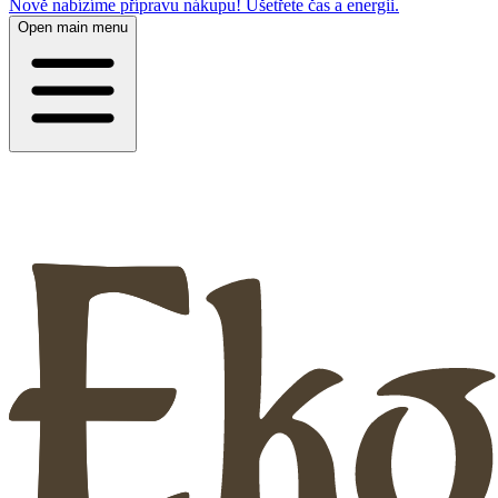
Nově nabízíme přípravu nákupu! Ušetřete čas a energii.
Open main menu