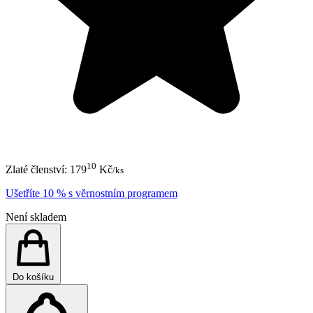
10
Zlaté členství:
179
Kč
/ks
Ušetříte 10 % s věrnostním programem
Není skladem
Do košíku