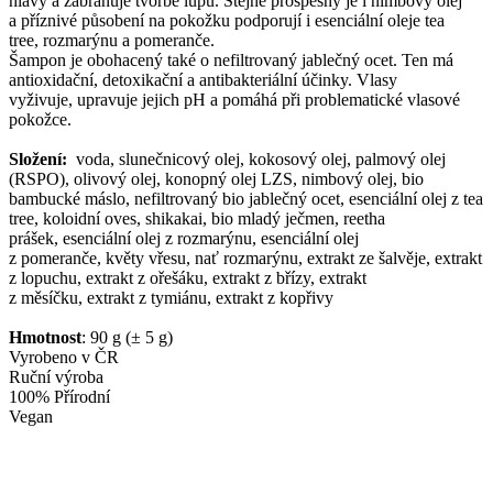
hlavy a zabraňuje tvorbě lupů. Stejně prospěšný je i nimbový olej
a příznivé působení na pokožku podporují i esenciální oleje tea
tree, rozmarýnu a pomeranče.
Šampon je obohacený také o nefiltrovaný jablečný ocet. Ten má
antioxidační, detoxikační a antibakteriální účinky. Vlasy
vyživuje, upravuje jejich pH a pomáhá při problematické vlasové
pokožce.
Složení:
voda, slunečnicový olej, kokosový olej, palmový olej
(RSPO), olivový olej, konopný olej LZS, nimbový olej, bio
bambucké máslo, nefiltrovaný bio jablečný ocet, esenciální olej z tea
tree, koloidní oves, shikakai, bio mladý ječmen, reetha
prášek, esenciální olej z rozmarýnu, esenciální olej
z pomeranče, květy vřesu, nať rozmarýnu, extrakt ze šalvěje, extrakt
z lopuchu, extrakt z ořešáku, extrakt z břízy, extrakt
z měsíčku, extrakt z tymiánu, extrakt z kopřivy
Hmotnost
: 90 g (± 5 g)
Vyrobeno v ČR
Ruční výroba
100% Přírodní
Vegan