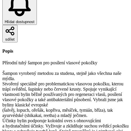
Hlídat dostupnost
sdílet
Popis
Přírodní tuhý šampon pro posílení vlasové pokožky
Šampon vyrobený metodou za studena, stejně jako všechna naše
mýdla.
Stvořený speciálně pro problematickou vlasovou pokožku, kterou
trápí svědění, šupinky nebo červené krusty. Spojuje vynikající
vlastnosti bylin běžně používaných pro regeneraci vlasů, posílení
vlasové pokožky a také antibakteriální působení. Vybrali jsme jak
byliny klasické evropské
(šalvěj, lopuch, ořešák, kopřiva, měsíček, tymián, bříza), tak
ayurvédské (shikakai, reetha) a mladý ječmen.
Účinky bylin podporuje koloidní oves s obnovujícími
a hydratačními účinky. Vyživuje a zklidňuje suchou svědící pokožku