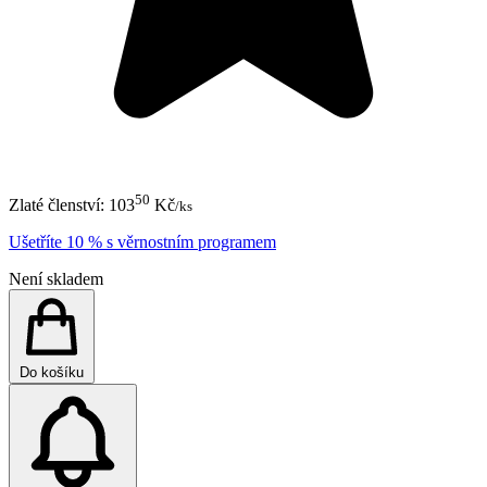
50
Zlaté členství:
103
Kč
/ks
Ušetříte 10 % s věrnostním programem
Není skladem
Do košíku