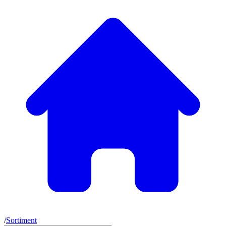
/
Sortiment