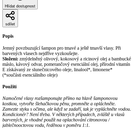
Hlídat dostupnost
sdílet
Popis
Jemný povzbuzující šampon pro tmavé a ještě tmavší vlasy. Při
barvených vlasech nejdříve vyzkoušejte.
Složení:
zmýdelněný olivový, kokosový a ricinový olej a bambucké
máslo, kávový odvar, pomerančový esenciální olej, přírodní vitamín
E získávaný ze slunečnicového oleje, linalool*, limonene*
(*součásti esenciálního oleje)
Použití
Namočené vlasy rozšamponujte přímo na hlavě šamponovou
kostkou, vytvořte šlehačkovou pěnu, promněte a opláchněte.
Zamezte styku s očima, ale když se zadaří, tak je vypláchněte vodou.
Kondicionér? Není třeba. V některých případech, zvláště u vlasů
barvených, je vhodné použít na oplachování citronovou /
jablečnooctovou vodu, ředěnou v poměru 1:1.