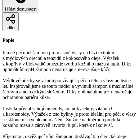
Hlídat dostupnost
sdílet
Popis
Jemně pečující šampon pro mastné vlasy na bázi extraktu
z mýdlových ořechů a tenzidů z kokosového oleje. Výtažek
z kopřivy v biokvalitě omezuje tvorbu kožního mazu a lupů. Díky
optimálnímu pH šampon nenarušuje a nevysušuje kůži.
Mýdlové ořechy se v Indii používají k péči o tělo a vlasy po tisíce
let. Inspirovali jsme se touto tradicí a vyvinuli šampon s maximálně
šetrným a netoxickým složením. Díky optimálnímu pH nenarušuje
ochrannou bariéru kůže.
Listy kopřiv obsahují minerály, aminokyseliny, vitamín C
a karotenoidy. Výtažek z této byliny je proto ideální pro péči o vlasy
se sklonem k rychlému maštění. Snižuje nadměrnou produkci
kožního mazu a zároveň i tvorbu lupů, která s ní souvisí.
Příjemnou, osvěžující vůni šamponu dodávají bio éterické oleje