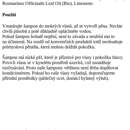
Rosmarinus Officinalis Leaf Oil (Bio), Limonene.
Použití
Vmasírujte šampon do mokrých vlasů, až se vytvoří pěna. Nechte
chvíli působit a poté důkladně opláchněte vodou.
Pokud šampon bohatě nepění, není to závada a neubírá mu to
na účinnosti. Na rozdíl od konvenčních produktů totiž neobsahuje
průmyslová pěnidla, která mohou dráždit pokožku.
Šampon má nízké pH, které je příznivé pro vlasy i pokožku hlavy.
Povrch vlasu se v kyselém prostředí uzavírá, což usnadňuje
rozčesávání. Proto naše šampony většinou není třeba doplňovat
kondicionérem. Pokud ho vaše vlasy vyžadují, doporučujeme
přírodní prostředky (jablečný ocet, domácí bylinný výluh).