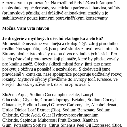
z rozmarýnu a pomeranče. Na rozdíl od řady běžných šamponů
neobsahuje ropné deriváty, syntetickou parfemaci, barviva, sulfáty
(průmyslová pěnidla) ani dráždivé anionaktivní tenzidy a je
stabilizovaný pouze jemnými potravinářskými konzervanty.
Možná Vám vrtá hlavou
Je drogerie z mýdlových ořechů ekologická a etická?
Momentálně neznáme vydatnější a ekologičtější zdroj přírodního
rostlinného saponátu, než jsou právě slupky z mýdlových ořechů.
Stromy plodící tyto ořechy rostou divoce v indických lesích. Pro
jejich pěstování proto nevznikají plantáže, které by představovaly
pro krajinu zátěž. Ořechy sklízejí místní ženy, jimž tato práce
poskytuje obživu a pomáhá k nezávislosti. S dodavateli jsme
pravidelně v kontaktu, naše spolupráce podporuje udržitelný rozvoj
lokality. Mýdlové ořechy převážíme do Evropy lodí. Krabice, ve
kterých dorazí, využíváme k dalšímu zpracování.
Složení: Aqua, Sodium Cocoamphoacetate, Lauryl
Glucoside, Glycerin, Cocamidopropyl Betaine, Sodium Cocoyl
Glutamate, Sodium Lauryl Glucose Carboxylate, Alcohol denat.,
Urtica Dioica Leaf Extract (Bio), Sodium Benzoate, Sodium
Chloride, Citric Acid, Guar Hydroxypropyltrimonium
Chloride, Sapindus Mukorossi Fruit Extract, Xanthan
Gum, Potassium Sorbate, Citrus Sinensis Peel Oil Expressed (Bio),