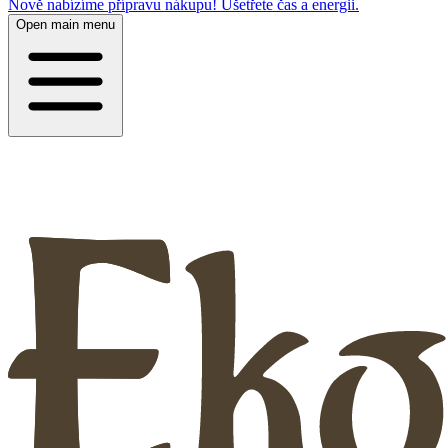
Nově nabízíme přípravu nákupu! Ušetřete čas a energii.
Open main menu