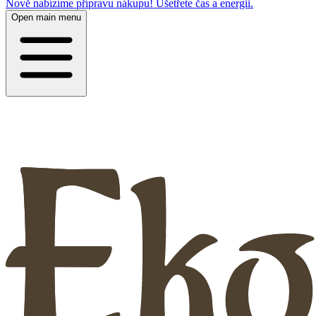
Nově nabízíme přípravu nákupu! Ušetřete čas a energii.
Open main menu