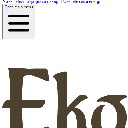
Nově nabízíme přípravu nákupu! Ušetřete čas a energii.
Open main menu