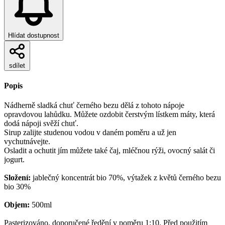
Hlídat dostupnost
sdílet
Popis
Nádherně sladká chuť černého bezu dělá z tohoto nápoje
opravdovou lahůdku. Můžete ozdobit čerstvým lístkem máty, která
dodá nápoji svěží chuť.
Sirup zalijte studenou vodou v daném poměru a už jen
vychutnávejte.
Osladit a ochutit jím můžete také čaj, mléčnou rýži, ovocný salát či
jogurt.
Složení:
jablečný koncentrát bio 70%, výtažek z květů černého bezu
bio 30%
Objem:
500ml
Pasterizováno, doporučené ředění v poměru 1:10. Před použitím