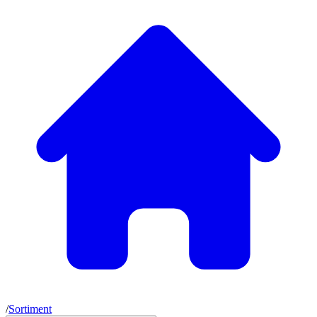
/
Sortiment