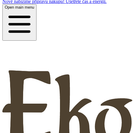
Nově nabízíme přípravu nákupu! Ušetřete čas a energii.
Open main menu