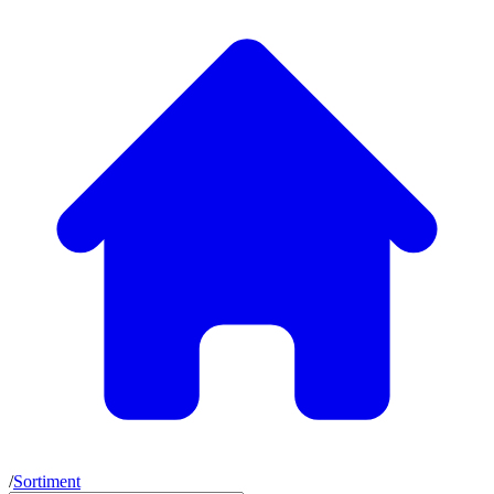
/
Sortiment