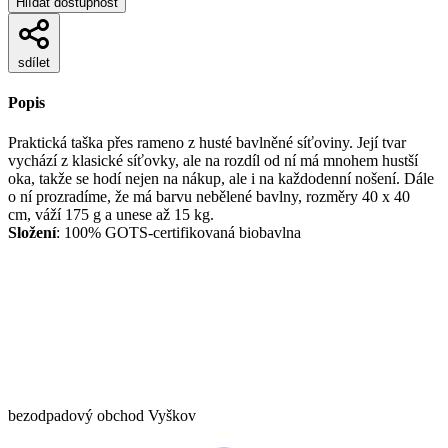
Hlídat dostupnost
sdílet
Popis
Praktická taška přes rameno z husté bavlněné síťoviny. Její tvar
vychází z klasické síťovky, ale na rozdíl od ní má mnohem hustší
oka, takže se hodí nejen na nákup, ale i na každodenní nošení. Dále
o ní prozradíme, že má barvu nebělené bavlny, rozměry 40 x 40
cm, váží 175 g a unese až 15 kg.
Složení
: 100% GOTS-certifikovaná biobavlna
bezodpadový obchod Vyškov