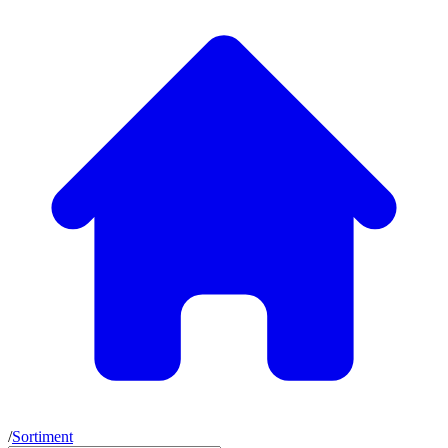
/
Sortiment