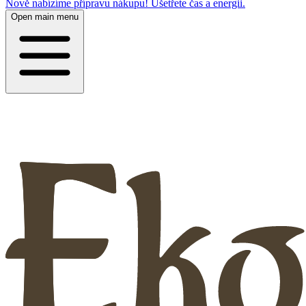
Nově nabízíme přípravu nákupu! Ušetřete čas a energii.
Open main menu