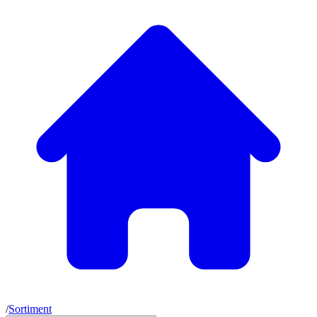
/
Sortiment