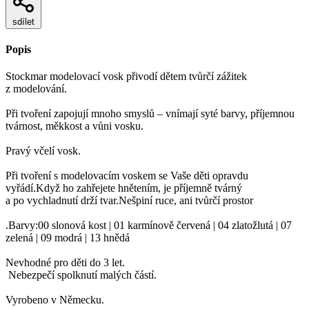
sdílet
Popis
Stockmar modelovací vosk přivodí dětem tvůrčí zážitek
z modelování.
Při tvoření zapojují mnoho smyslů – vnímají syté barvy, příjemnou
tvárnost, měkkost a vůni vosku.
Pravý včelí vosk.
Při tvoření s modelovacím voskem se Vaše děti opravdu
vyřádí.Když ho zahřejete hnětením, je příjemně tvárný
a po vychladnutí drží tvar.Nešpiní ruce, ani tvůrčí prostor
.Barvy:00 slonová kost | 01 karmínově červená | 04 zlatožlutá | 07
zelená | 09 modrá | 13 hnědá
Nevhodné pro děti do 3 let.
Nebezpečí spolknutí malých částí.
Vyrobeno v Německu.