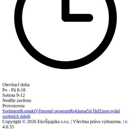
Otevírací doba
Po - Pá 8-18
Sobota 9-12
Neděle zavřeno
Provozovna
Sortiment
Kontakt
Věrnostní program
Reklamační řád
Zpracování
osobních údajů
Copyright © 2026 EkoŠpajzka s.r.o.
|
Všechna práva vyhrazena.
|
v.
4.6.55