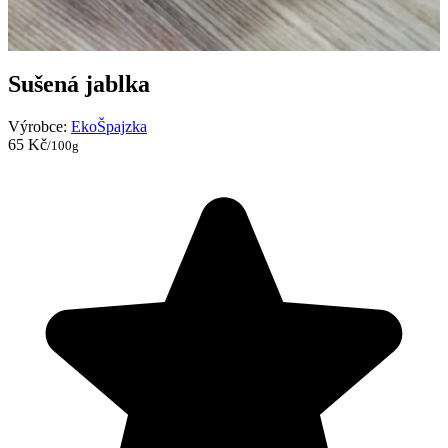
Sušená jablka
Výrobce:
EkoŠpajzka
65 Kč
/100g