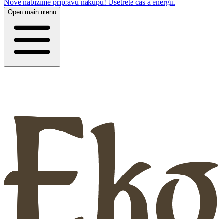
Nově nabízíme přípravu nákupu! Ušetřete čas a energii.
Open main menu