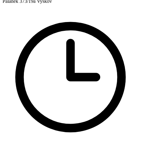
Palánek 373/19a Vyškov