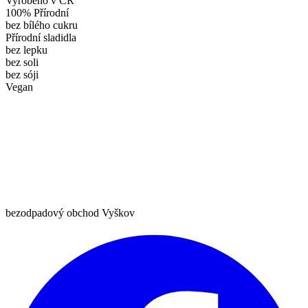
Vyrobeno v ČR
100% Přírodní
bez bílého cukru
Přírodní sladidla
bez lepku
bez soli
bez sóji
Vegan
bezodpadový obchod Vyškov