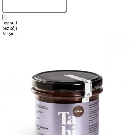
bez soli
bez sóji
Vegan