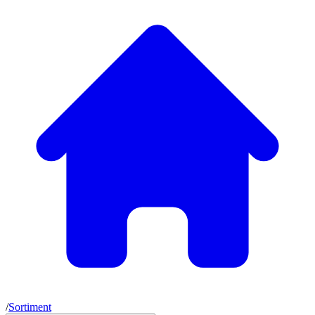
/
Sortiment