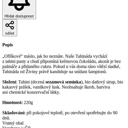
Hlídat dostupnost
sdílet
Popis
„Oříškové“ máslo, jak ho neznáte. Naše Tahináda vychází
z tahini pasty a chutí připomíná krémovou čokoládu, akorát je bez
palmáče a přidaného cukru. Pokud u vás doma ráno vítězí sladké,
Tahináda od Živiny právě kandiduje na snídani šampionů.
Složení
: Tahini (drcená
sezamová semínka
), bio datlový sirup, bio
kakaový prášek, vanilkový lusk. Neobsahuje škrob, barviva
ani chemické konzervační látky.
Hmotnost:
220g
Skladování:
při pokojové teplotě, po otevření spotřebujte do 90
dnů.
Vratný obal