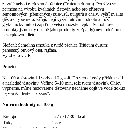
z tvrdé neboli tvrdozrnné pšenice (Triticum durum). Používá se
zejména na výrobu kvalitních těstovin nebo pro přípravu
semolinových (pšeničných) kuskusů, bulgurů a chalv. Vyšší kvalitu
(těstoviny se nerozvářejí, mají vyšší nutriční hodnotu a nižší
glykemický index) zajišťuje větší množství lepku. Semolinové
produkty jsou tedy (stejně jako produkty ze špaldy) nevhodné pro
bezlepkovou dietu.
Složení: Semolina (mouka z tvrdé pšenice Triticum durum),
panenský olivový olej, rajčata.
Vyrobeno v ČR
Použití
Na 100 g těstovin 1 l vody a 10 g soli. Do vroucí vody přidáme sůl
a následně těstoviny. Vaříme 5–10 min. (dle tvaru těstovin). Ohřev
vypneme, mírně nedovařené těstoviny necháme dojít ve vodě dokud
nejsou Al dente „na skus“.
Nutriční hodnoty na 100 g
Energie
1275 kJ /
305 kcal
Tuky
1.8 g