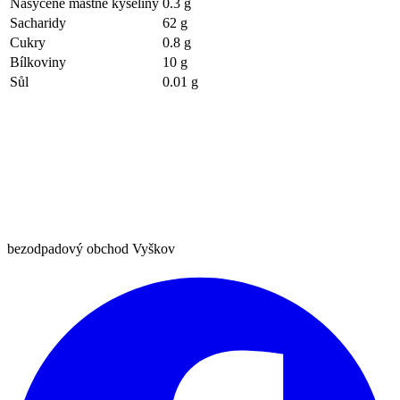
Nasycené mastné kyseliny
0.3 g
Sacharidy
62 g
Cukry
0.8 g
Bílkoviny
10 g
Sůl
0.01 g
bezodpadový obchod Vyškov