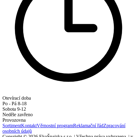
Otevírací doba
Po - Pá 8-18
Sobota 9-12
Neděle zavřeno
Provozovna
Sortiment
Kontakt
Věrnostní program
Reklamační řád
Zpracování
osobních údajů
Copyright © 2026 EkoŠpajzka s.r.o.
|
Všechna práva vyhrazena.
|
v.