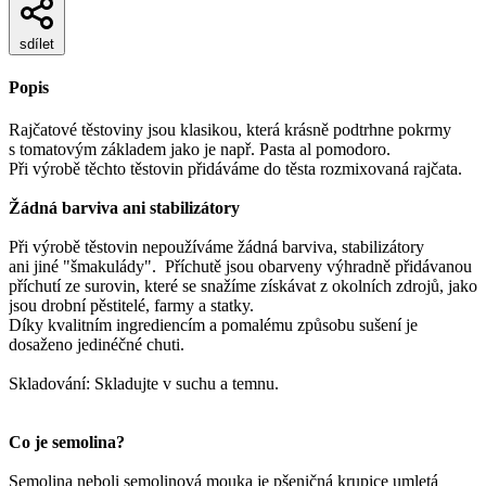
sdílet
Popis
Rajčatové těstoviny jsou klasikou, která krásně podtrhne pokrmy
s tomatovým základem jako je např. Pasta al pomodoro.
Při výrobě těchto těstovin přidáváme do těsta rozmixovaná rajčata.
Žádná barviva ani stabilizátory
Při výrobě těstovin nepoužíváme žádná barviva, stabilizátory
ani jiné "šmakulády". Příchutě jsou obarveny výhradně přidávanou
příchutí ze surovin, které se snažíme získávat z okolních zdrojů, jako
jsou drobní pěstitelé, farmy a statky.
Díky kvalitním ingrediencím a pomalému způsobu sušení je
dosaženo jedinéčné chuti.
Skladování: Skladujte v suchu a temnu.
Co je semolina?
Semolina neboli semolinová mouka je pšeničná krupice umletá