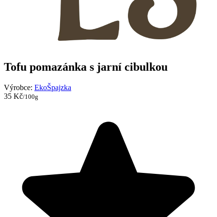
Tofu pomazánka s jarní cibulkou
Výrobce:
EkoŠpajzka
35 Kč
/100g