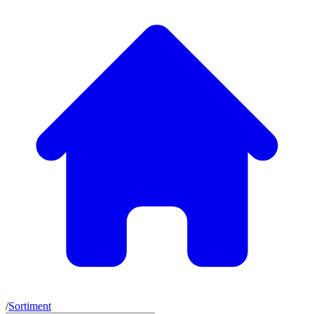
/
Sortiment