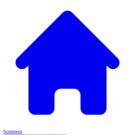
/
Sortiment