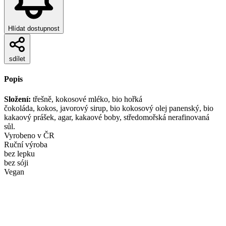
Hlídat dostupnost
sdílet
Popis
Složení:
třešně, kokosové mléko, bio hořká
čokoláda, kokos, javorový sirup, bio kokosový olej panenský, bio
kakaový prášek, agar, kakaové boby, středomořská nerafinovaná
sůl.
Vyrobeno v ČR
Ruční výroba
bez lepku
bez sóji
Vegan