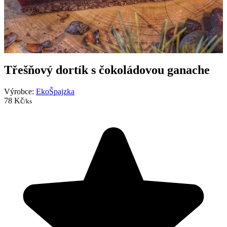
Třešňový dortík s čokoládovou ganache
Výrobce:
EkoŠpajzka
78 Kč
/ks