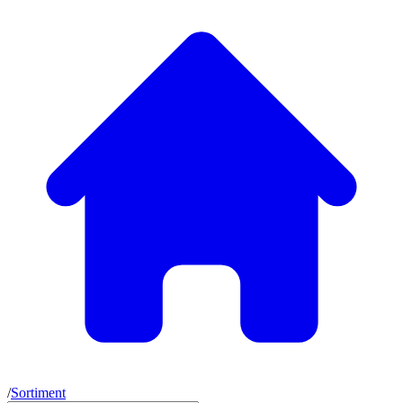
/
Sortiment