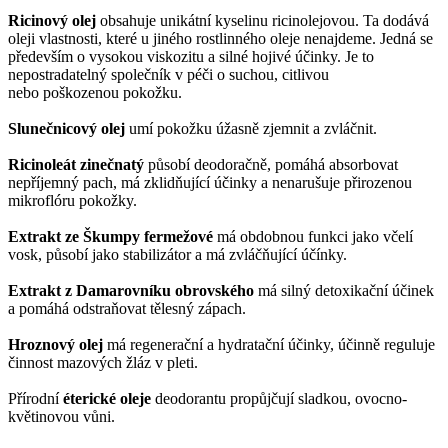
Ricinový olej
obsahuje unikátní kyselinu ricinolejovou. Ta dodává
oleji vlastnosti, které u jiného rostlinného oleje nenajdeme. Jedná se
především o vysokou viskozitu a silné hojivé účinky. Je to
nepostradatelný společník v péči o suchou, citlivou
nebo poškozenou pokožku.
Slunečnicový olej
umí pokožku úžasně zjemnit a zvláčnit.
Ricinoleát zinečnatý
působí deodoračně, pomáhá absorbovat
nepříjemný pach, má zklidňující účinky a nenarušuje přirozenou
mikroflóru pokožky.
Extrakt ze Škumpy fermežové
má obdobnou funkci jako včelí
vosk, působí jako stabilizátor a má zvláčňující účínky.
Extrakt z Damarovníku obrovského
má silný detoxikační účinek
a pomáhá odstraňovat tělesný zápach.
Hroznový olej
má regenerační a hydratační účinky, účinně reguluje
činnost mazových žláz v pleti.
Přírodní
éterické oleje
deodorantu propůjčují sladkou, ovocno-
květinovou vůni.