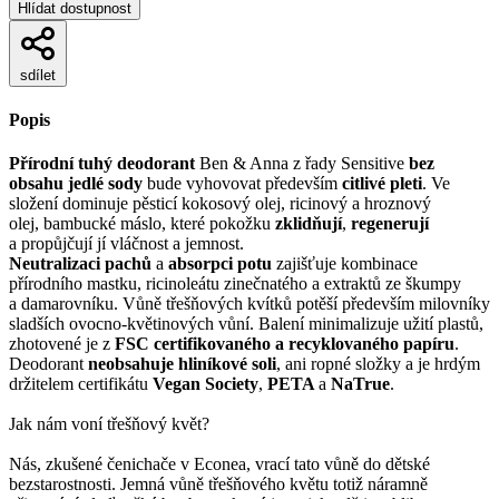
Hlídat dostupnost
sdílet
Popis
Přírodní tuhý deodorant
Ben & Anna z řady Sensitive
bez
obsahu jedlé sody
bude vyhovovat především
citlivé pleti
. Ve
složení dominuje pěsticí kokosový olej, ricinový a hroznový
olej, bambucké máslo, které pokožku
zklidňují
,
regenerují
a propůjčují jí vláčnost a jemnost.
Neutralizaci pachů
a
absorpci potu
zajišťuje kombinace
přírodního mastku, ricinoleátu zinečnatého a extraktů ze škumpy
a damarovníku. Vůně třešňových kvítků potěší především milovníky
sladších ovocno-květinových vůní. Balení minimalizuje užití plastů,
zhotovené je z
FSC certifikovaného a recyklovaného
papíru
.
Deodorant
neobsahuje hliníkové soli
, ani ropné složky a je hrdým
držitelem certifikátu
Vegan Society
,
PETA
a
NaTrue
.
Jak nám voní třešňový květ?
Nás, zkušené čenichače v Econea, vrací tato vůně do dětské
bezstarostnosti. Jemná vůně třešňového květu totiž náramně