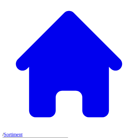
/
Sortiment