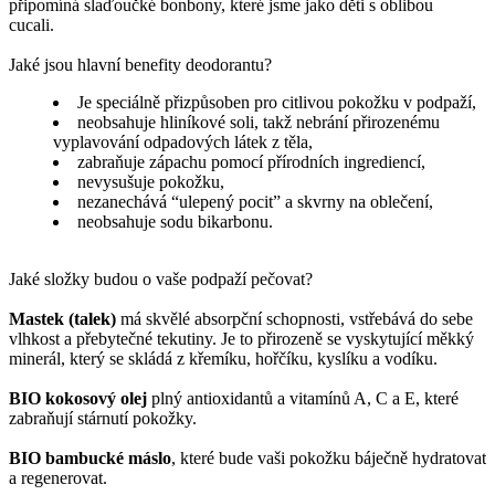
připomíná slaďoučké bonbony, které jsme jako děti s oblibou
cucali.
Jaké jsou hlavní benefity deodorantu?
Je speciálně přizpůsoben pro citlivou pokožku v podpaží,
neobsahuje hliníkové soli, takž nebrání přirozenému
vyplavování odpadových látek z těla,
zabraňuje zápachu pomocí přírodních ingrediencí,
nevysušuje pokožku,
nezanechává “ulepený pocit” a skvrny na oblečení,
neobsahuje sodu bikarbonu.
Jaké složky budou o vaše podpaží pečovat?
Mastek (talek)
má skvělé absorpční schopnosti, vstřebává do sebe
vlhkost a přebytečné tekutiny. Je to přirozeně se vyskytující měkký
minerál, který se skládá z křemíku, hořčíku, kyslíku a vodíku.
BIO kokosový olej
plný antioxidantů a vitamínů A, C a E, které
zabraňují stárnutí pokožky.
BIO bambucké máslo
, které bude vaši pokožku báječně hydratovat
a regenerovat.