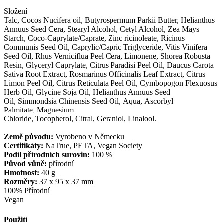
Složení
Talc, Cocos Nucifera oil, Butyrospermum Parkii Butter, Helianthus
Annuus Seed Cera, Stearyl Alcohol, Cetyl Alcohol, Zea Mays
Starch, Coco-Caprylate/Caprate, Zinc ricinoleate, Ricinus
Communis Seed Oil, Caprylic/Capric Triglyceride, Vitis Vinifera
Seed Oil, Rhus Verniciflua Peel Cera, Limonene, Shorea Robusta
Resin, Glyceryl Caprylate, Citrus Paradisi Peel Oil, Daucus Carota
Sativa Root Extract, Rosmarinus Officinalis Leaf Extract, Citrus
Limon Peel Oil, Citrus Reticulata Peel Oil, Cymbopogon Flexuosus
Herb Oil, Glycine Soja Oil, Helianthus Annuus Seed
Oil, Simmondsia Chinensis Seed Oil, Aqua, Ascorbyl
Palmitate, Magnesium
Chloride, Tocopherol, Citral, Geraniol, Linalool.
Země původu:
Vyrobeno v Německu
Certifikáty:
NaTrue, PETA, Vegan Society
Podíl přírodních surovin:
100 %
Původ vůně:
přírodní
Hmotnost:
40 g
Rozměry:
37 x 95 x 37 mm
100% Přírodní
Vegan
Použití