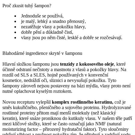
Proč zkusit tuhý šampon?
Jednoduše se používá,
je malý, lehký a snadno přenosný,
nezatěžuje vlasy a pokožku hlavy,
dobře pění a důkladně čistí,
vlasy jsou po něm čisté, lesklé a dobře se rozčesávají.
Blahodárné ingredience skryté v šamponu
Hlavní složkou šamponu jsou
tenzidy z kokosového oleje
, které
účinně odstraní nečistoty a mastnotu z vlasů a pokožky hlavy. Na
rozdíl od SLS a SLES, hojně používaných v konvenční
kosmetice, nedráždí oči, sliznici a nevysušují pokožku. Tyto
šampony zároveň nejsou postaveny na bázi mýdla, vlasy proto není
nutné oplachovat kyselým roztokem.
Novou recepturu vylepšil
komplex rostlinného keratinu,
což je
směs kukuřičného, pšeničného a sojového proteinu. Hydrolyzované
rostlinné proteiny přitom mají menší molekuly (než klasický
keratin), které snáze proniknou do kutikuly vlasu. V našem těle patří
mezi klíčové složky, které se často označují jako NMF (natural
moisturizing factor – přirozený hydratační faktor). Tyto sloučeniny
udržují vlhkost a pružnost pokožky tím, že přitahují a zadržují vodu.