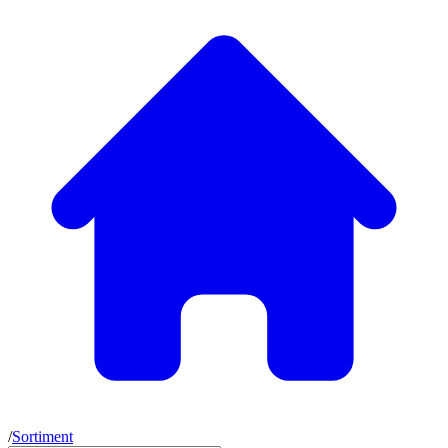
/
Sortiment