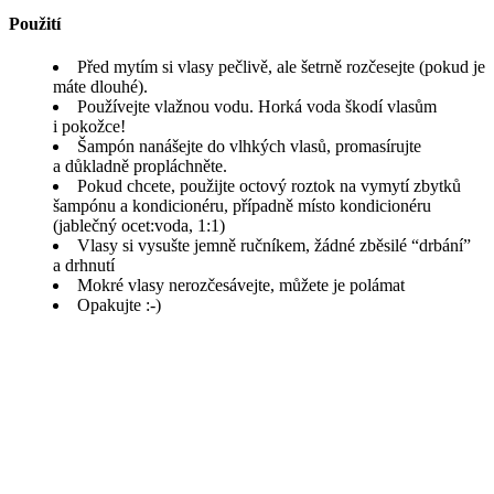
Použití
Před mytím si vlasy pečlivě, ale šetrně rozčesejte (pokud je
máte dlouhé).
Používejte vlažnou vodu. Horká voda škodí vlasům
i pokožce!
Šampón nanášejte do vlhkých vlasů, promasírujte
a důkladně propláchněte.
Pokud chcete, použijte octový roztok na vymytí zbytků
šampónu a kondicionéru, případně místo kondicionéru
(jablečný ocet:voda, 1:1)
Vlasy si vysušte jemně ručníkem, žádné zběsilé “drbání”
a drhnutí
Mokré vlasy nerozčesávejte, můžete je polámat
Opakujte :-)