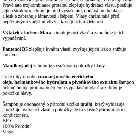
Právě tato trojkombinace proteinů zlepšuje hydrataci vlasu, posiluje
jejich strukturu, chrání je před vysušením, dodává jim hebkost
a lesk a zabraňuje lámavosti i štěpení. Vlasy chrání také před
nepříznivými vnějšími vlivy a krotí jejich rozlétanost.
Výtažek z kořene Maca
stimuluje růst vlasů a zabraňuje jejich
vypadávání.
Pantenol B5
zlepšuje kvalitu vlasů, zvyšuje jejich lesk a snižuje
lámavost.
Mandlový olej
zabraňuje vysušování pokožky hlavy.
Také díky obsahu
rozmarýnového éterického
oleje, heřmánkového hydrolátu a pivoňkového extraktu
šampon
účinně bojuje proti nadměrnému vypadávání vlasů a zklidňuje
pokožku hlavy.
Šampon je obohacený o přírodní složku
inulín
, který vyhlazuje
a udržuje hydrataci vlasů a pokožky. Je to vlastně přírodní forma
kondicionéru.
BIO
100% Přírodní
Vegan