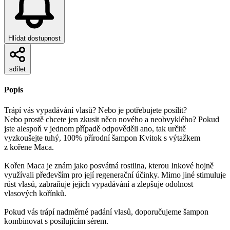
Hlídat dostupnost
sdílet
Popis
Trápí vás vypadávání vlasů? Nebo je potřebujete posílit?
Nebo prostě chcete jen zkusit něco nového a neobvyklého? Pokud
jste alespoň v jednom případě odpověděli ano, tak určitě
vyzkoušejte tuhý, 100% přírodní šampon Kvitok s výtažkem
z kořene Maca.
Kořen Maca je znám jako posvátná rostlina, kterou Inkové hojně
využívali především pro její regenerační účinky. Mimo jiné stimuluje
růst vlasů, zabraňuje jejich vypadávání a zlepšuje odolnost
vlasových kořínků.
Pokud vás trápí nadměrné padání vlasů, doporučujeme šampon
kombinovat s posilujícím sérem.