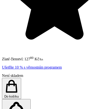
80
Zlaté členství:
127
Kč
/ks
Ušetříte 10 % s věrnostním programem
Není skladem
Do košíku