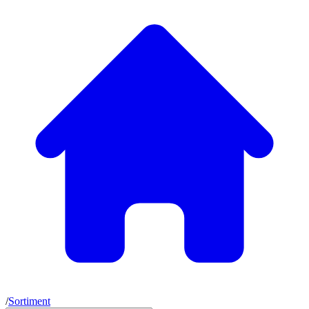
/
Sortiment