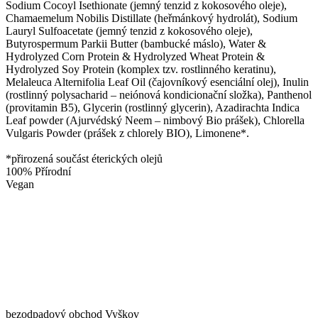
Sodium Cocoyl Isethionate (jemný tenzid z kokosového oleje),
Chamaemelum Nobilis Distillate (heřmánkový hydrolát), Sodium
Lauryl Sulfoacetate (jemný tenzid z kokosového oleje),
Butyrospermum Parkii Butter (bambucké máslo), Water &
Hydrolyzed Corn Protein & Hydrolyzed Wheat Protein &
Hydrolyzed Soy Protein (komplex tzv. rostlinného keratinu),
Melaleuca Alternifolia Leaf Oil (čajovníkový esenciální olej), Inulin
(rostlinný polysacharid – neiónová kondicionační složka), Panthenol
(provitamin B5), Glycerin (rostlinný glycerin), Azadirachta Indica
Leaf powder (Ajurvédský Neem – nimbový Bio prášek), Chlorella
Vulgaris Powder (prášek z chlorely BIO), Limonene*.
*přirozená součást éterických olejů
100% Přírodní
Vegan
bezodpadový obchod Vyškov