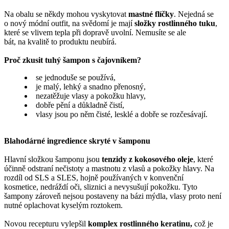
Na obalu se někdy mohou vyskytovat
mastné flíčky
. Nejedná se
o nový módní outfit, na svědomí je mají
složky rostlinného tuku
,
které se vlivem tepla při dopravě uvolní. Nemusíte se ale
bát, na kvalitě to produktu neubírá.
Proč zkusit tuhý šampon s čajovníkem?
se jednoduše se používá,
je malý, lehký a snadno přenosný,
nezatěžuje vlasy a pokožku hlavy,
dobře pění a důkladně čistí,
vlasy jsou po něm čisté, lesklé a dobře se rozčesávají.
Blahodárné ingredience skryté v šamponu
Hlavní složkou šamponu jsou
tenzidy z kokosového oleje
, které
účinně odstraní nečistoty a mastnotu z vlasů a pokožky hlavy. Na
rozdíl od SLS a SLES, hojně používaných v konvenční
kosmetice, nedráždí oči, sliznici a nevysušují pokožku. Tyto
šampony zároveň nejsou postaveny na bázi mýdla, vlasy proto není
nutné oplachovat kyselým roztokem.
Novou recepturu vylepšil
komplex rostlinného keratinu,
což je