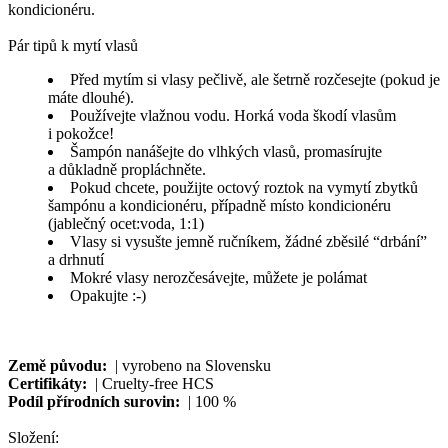
kondicionéru.
Pár tipů k mytí vlasů
Před mytím si vlasy pečlivě, ale šetrně rozčesejte (pokud je
máte dlouhé).
Používejte vlažnou vodu. Horká voda škodí vlasům
i pokožce!
Šampón nanášejte do vlhkých vlasů, promasírujte
a důkladně propláchněte.
Pokud chcete, použijte octový roztok na vymytí zbytků
šampónu a kondicionéru, případně místo kondicionéru
(jablečný ocet:voda, 1:1)
Vlasy si vysušte jemně ručníkem, žádné zběsilé “drbání”
a drhnutí
Mokré vlasy nerozčesávejte, můžete je polámat
Opakujte :-)
Země původu:
| vyrobeno na Slovensku
Certifikáty:
| Cruelty-free HCS
Podíl přírodních surovin:
| 100 %
Složení: