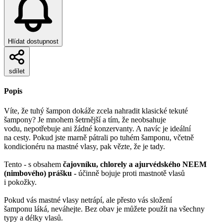
Hlídat dostupnost
sdílet
Popis
Víte, že tuhý šampon dokáže zcela nahradit klasické tekuté
šampony? Je mnohem šetrnější a tím, že neobsahuje
vodu, nepotřebuje ani žádné konzervanty. A navíc je ideální
na cesty. Pokud jste marně pátrali po tuhém šamponu, včetně
kondicionéru na mastné vlasy, pak vězte, že je tady.
Tento - s obsahem
čajovníku, chlorely a ajurvédského NEEM
(nimbového) prášku -
účinně bojuje proti mastnotě vlasů
i pokožky.
Pokud vás mastné vlasy netrápí, ale přesto vás složení
šamponu láká, neváhejte. Bez obav je můžete použít na všechny
typy a délky vlasů.