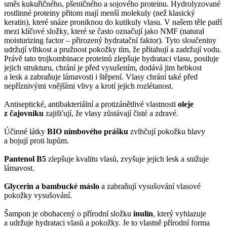
směs kukuřičného, pšeničného a sojového proteinu. Hydrolyzované
rostlinné proteiny přitom mají menší molekuly (než klasický
keratin), které snáze proniknou do kutikuly vlasu. V našem těle patří
mezi klíčové složky, které se často označují jako NMF (natural
moisturizing factor – přirozený hydratační faktor). Tyto sloučeniny
udržují vlhkost a pružnost pokožky tím, že přitahují a zadržují vodu.
Právě tato trojkombinace proteinů zlepšuje hydrataci vlasu, posiluje
jejich strukturu, chrání je před vysušením, dodává jim hebkost
a lesk a zabraňuje lámavosti i štěpení. Vlasy chrání také před
nepříznivými vnějšími vlivy a krotí jejich rozlétanost.
Antiseptické, antibakteriální a protizánětlivé vlastnosti
oleje
z čajovníku
zajišťují, že vlasy zůstávají čisté a zdravé.
Účinné látky
BIO
nimbového prášku
zvlhčují pokožku hlavy
a bojují proti lupům.
Pantenol B5
zlepšuje kvalitu vlasů, zvyšuje jejich lesk a snižuje
lámavost.
Glycerin a bambucké máslo
a zabraňují vysušování vlasové
pokožky vysušování.
Šampon je obohacený o přírodní složku
inulín
, který vyhlazuje
a udržuje hydrataci vlasů a pokožky. Je to vlastně přírodní forma