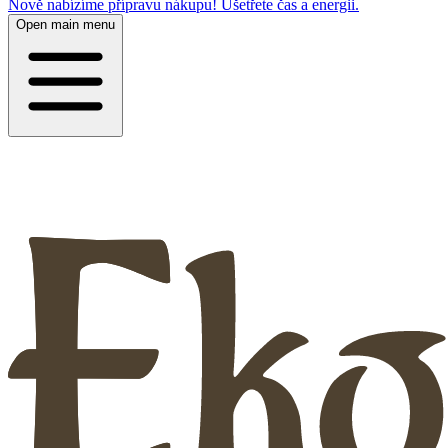
Nově nabízíme přípravu nákupu! Ušetřete čas a energii.
Open main menu